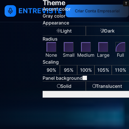
Theme
T
Accent color
ENTREVISTE
Criar Conta Empresarial
Gray color
Appearance
Light
Dark
Radius
None
Small
Medium
Large
Full
Scaling
90%
95%
100%
105%
110%
Panel background
Learn more about p
Solid
Translucent
Copy Theme